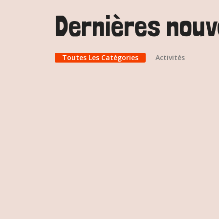
Dernières nouv
Toutes Les Catégories
Activités
Concours Décore ton bal
1 juillet 2024
Citoyens du quartier, vous êtes invité
Inscription avant le 28 juillet 2024
LIRE LA SUITE
CATÉGORIE :
Activités