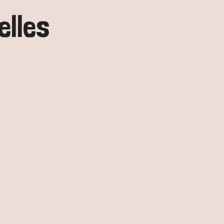
elles
con 2024!
s à décorer votre balcon, vos fenêtres ou la façade 