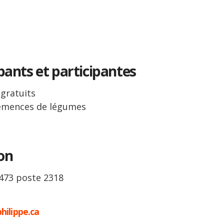
ipants et participantes
 gratuits
semences de légumes
on
1473 poste 2318
ilippe.ca