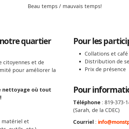
Beau temps / mauvais temps!
notre quartier
Pour les partic
Collations et café
Distribution de 
e citoyennes et de
Prix de présence
mité pour améliorer la
Pour informati
e nettoyage où tout
!
Téléphone
: 819-373-
(Sarah, de la CDEC)
e matériel et
Courriel
:
info@monstph
s, outils, etc.)