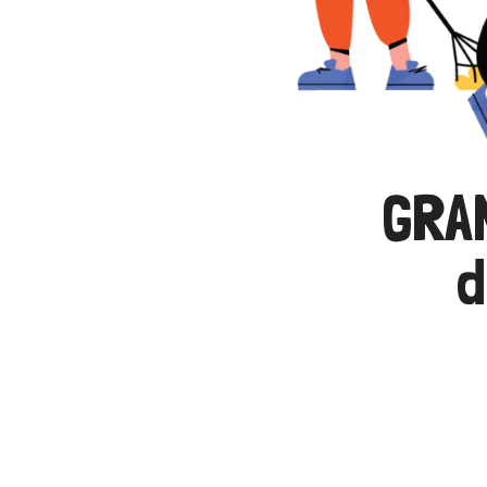
GRA
d